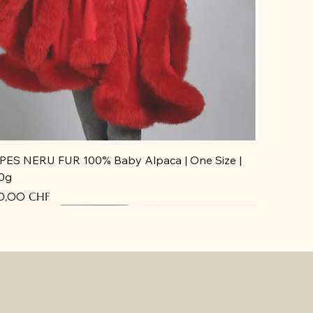
PES NERU FUR 100% Baby Alpaca | One Size |
0g
cio
0,00 CHF
ecién llegado
ecién llegado
ecién llegado
ecién llegado