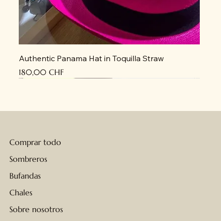
Authentic Panama Hat in Toquilla Straw
Precio
180,00 CHF
Recién llegado
Recién llegado
Recién llegado
Recién llegado
Recién llegado
Recién llegado
Recién llegado
Recién llegado
Recién llegado
Recién llegado
Recién llegado
Recién llegado
Recién llegado
Recién llegado
Recién llegado
Comprar todo
Sombreros
Bufandas
Chales
Sobre nosotros