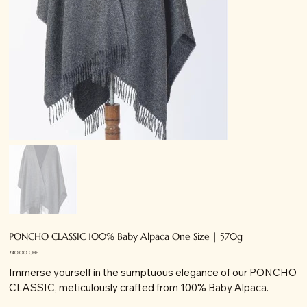
PONCHO CLASSIC 100% Baby Alpaca One Size | 570g
Precio
240,00 CHF
Immerse yourself in the sumptuous elegance of our PONCHO
CLASSIC, meticulously crafted from 100% Baby Alpaca.