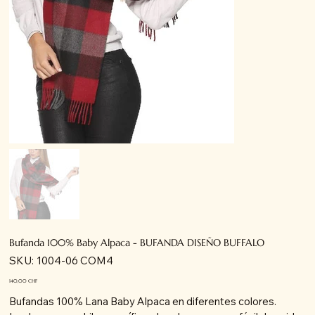
Bufanda 100% Baby Alpaca - BUFANDA DISEÑO BUFFALO
SKU
SKU:
1004-06 COM4
1004-
06
COM4
Precio
140,00 CHF
Bufandas 100% Lana Baby Alpaca en diferentes colores.