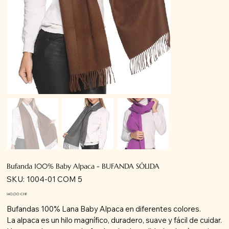
Bufanda 100% Baby Alpaca - BUFANDA SÓLIDA
SKU
SKU:
1004-01 COM 5
1004-
01
COM
Precio
140,00 CHF
5
Bufandas 100% Lana Baby Alpaca en diferentes colores.
La alpaca es un hilo magnífico, duradero, suave y fácil de cuidar.