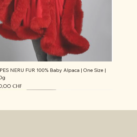
PES NERU FUR 100% Baby Alpaca | One Size |
0g
cio
0,00 CHF
ecién llegado
ecién llegado
ecién llegado
ecién llegado