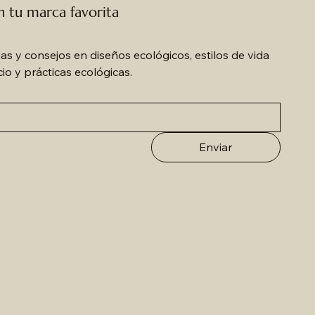
 tu marca favorita
as y consejos en diseños ecológicos, estilos de vida 
io y prácticas ecológicas.
Enviar
NTAS DE DISEÑO NEUTRO
ANA REVERSIBLE DOBLE CARA - 40% Baby
NCHO CLASICO 100% Baby Alpaca - Color
nta 100% Baby Alpaca - Color Tabaco
paca + 60% Lana
ocolate
cio
cio
0,00 CHF
0,00 CHF
cio
cio