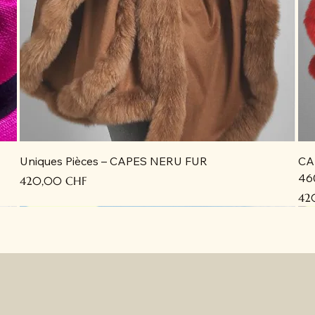
Uniques Pièces – CAPES NERU FUR
CA
46
Precio
420,00 CHF
Pre
42
Recién llegado
Recién llegado
Recién llegado
Recién llegado
R
R
R
R