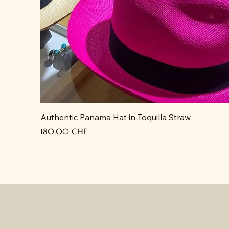
Authentic Panama Hat in Toquilla Straw
Precio
180,00 CHF
Recién llegado
Recién llegado
Recién llegado
Recién llegado
Recién llegado