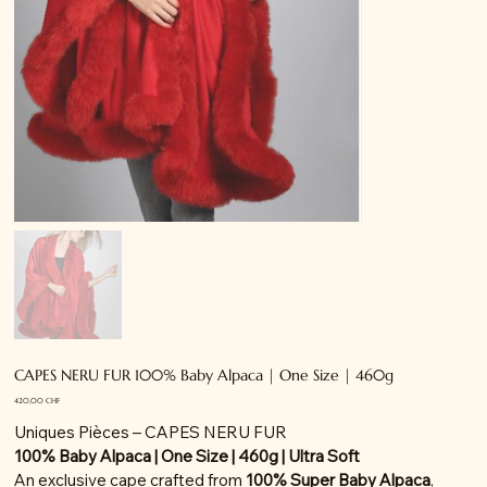
CAPES NERU FUR 100% Baby Alpaca | One Size | 460g
Prix
420,00 CHF
Uniques Pièces – CAPES NERU FUR
100% Baby Alpaca | One Size | 460g | Ultra Soft
An exclusive cape crafted from
100% Super Baby Alpaca
,