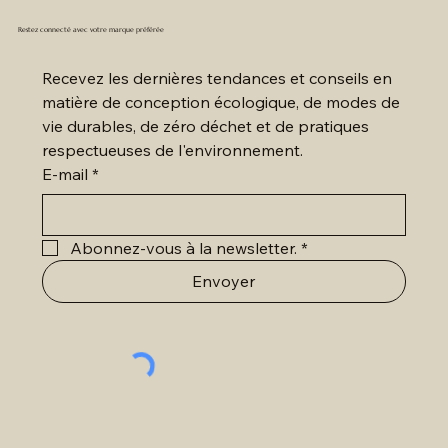
Prix
Prix
Prix
Prix
Prix
Prix
Prix
Prix
Prix
420,00 CHF
240,00 CHF
240,00 CHF
380,00 CHF
380,00 CHF
240,00 CHF
240,00 CHF
180,00 CHF
180,00 CHF
Restez connecté avec votre marque préférée
Recevez les dernières tendances et conseils en 
matière de conception écologique, de modes de 
vie durables, de zéro déchet et de pratiques 
respectueuses de l'environnement.
E-mail
*
Abonnez-vous à la newsletter.
*
Envoyer